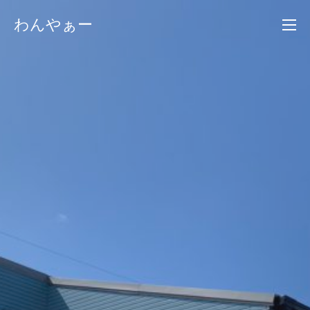
コ
わんやぁー
ン
テ
ン
ツ
へ
ス
キ
ッ
プ